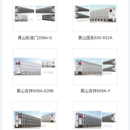
黄山标准门208A-G
黄山国系830-832A
黄山吉祥608A-628B
黄山吉祥609A-Y